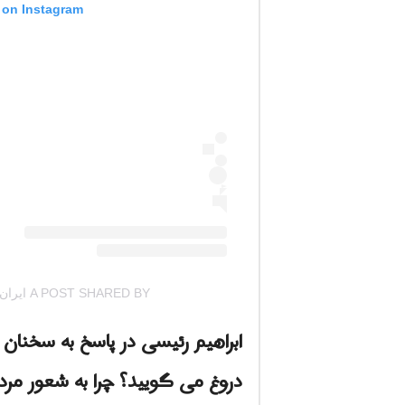
t on Instagram
A POST SHARED BY ایران اینترنشنال (@IRANINTLTV)
ابراهیم رئیسی در پاسخ به سخنان
دروغ می گویید؟ چرا به شعور مر