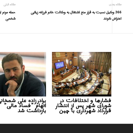
مقاله بعدی
مقاله قبلی
366 وکیل نسبت به قرار منع اشتغال به وکالت خانم فرزانه زیلابی
حمله مردم ا
اعتراض کردند
شخصی
فشارها و اختلافات در
برادرزاده علی شمخانی
شورای شهر پس از انتشار
اتهام “فساد مالی”
قرارداد شهرداری با چین
بازداشت شد