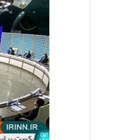
ف
ا
ر
س
ن
ی
و
ز
2
4