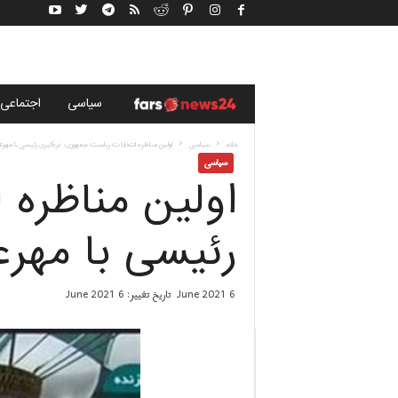
خ
سياسى
اجتماعی
ب
خانه
سياسى
اولین مناظره انتخابات رياست جمهورى؛ درگیری رئیسی با مهرعل
سياسى
اولین مناظره 
ر
گ
رئیسی با مهرع
ز
6 June 2021
تاریخ تغییر: 6 June 2021
ا
ر
ی