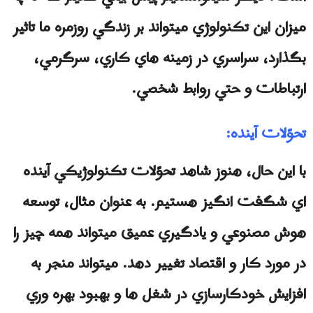
ميزان اين تكنولوژي ميتواند بر زندگي روزمره ما تاثير
بگذارد، سراسري در زمينه هاي كاري، سرگرمي،
ارتباطات و حتي روابط شخصي.
تحوّلات آينده:
با اين حال، هنوز شاهد تحوّلات تكنولوژيكي آينده
اي شگفت انگيز هستيم. به عنوان مثال، توسعه
هوش مصنوعي و يادگيري عميق ميتواند همه چيز را
در مورد كار و اقتصاد تغيير دهد. ميتواند منجر به
افزايش خودكارسازي در شغل ها و بهبود بهره وري