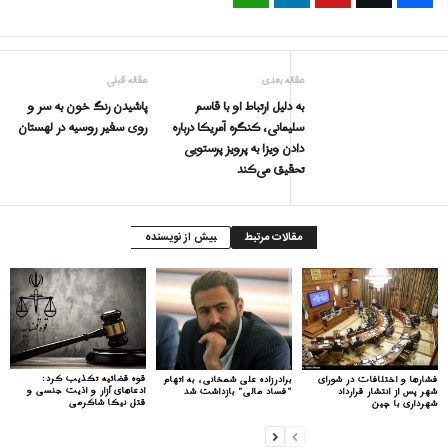
مقاله بعدی
مقاله قبلی
به دلیل ارتباط او با قاسم
پاشیدن رنگ خون به سر و
سلیمانی، کنگره آمریکا درباره
روی سفیر روسیه در لهستان
دادن ویزا به پرویز پرستویی
تحقیق می‌کند
مقالات مرتبط
بیش از نویسنده
قوه قضائیه تکذیب کرد:
فشارها و اختلافات در شورای
برادرزاده علی شمخانی، به اتهام
ادعاهای آزار و اذیت جنسی و
شهر پس از انتشار قرارداد
“فساد مالی” بازداشت شد
قتل نیکا شاکرمی
شهرداری با چین