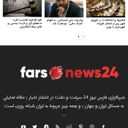
قوه قضائیه تکذیب کرد:
فشارها و اختلافات در شورای
برادرزاده علی شمخانی، به اتهام
ادعاهای آزار و اذیت جنسی و
شهر پس از انتشار قرارداد
“فساد مالی” بازداشت شد
قتل نیکا شاکرمی
شهرداری با چین
خبرگزاری فارس نیوز 24 سرعت و دقت در انتشار اخبار ؛ نگاه تحلیلی
به مسائل ایران و جهان ؛ و همه چیز مربوط به ایران شبانه روزی است
...