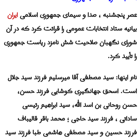
عصر پنجشنبه ، صدا و سیمای جمهوری اسلامی
ایران
بیانیه ستاد انتخابات عمومی را قرائت کرد که در آن
شورای نگهبان صلاحیت شش نامزد ریاست جمهوری
را تأیید کرد.
نام اینها: سید مصطفی آقا ميرسلیم فرزند سید جلال
است. اسحق جهانگیری کوشایی فرزند حسن،
حسن روحانی بن اسد الله، سید ابراهیم رئیسی
ساداتی ، فرزند سید حاجی ؛ محمد باقر قالیباف
فرزند حسین و سید مصطفی هاشمی طبا فرزند سید