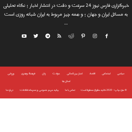
خبرگزاری فارس نیوز 24 سرعت و دقت در انتشار اخبار ؛ نگاه تحلیلی
به مسائل ایران و جهان ؛ و همه چیز مربوط به ایران شبانه روزی است
...
سياسى
اجتماعی
اقتصاد
اخبار بین المللی
حوادث
زنان
فرهنگ وهنری
ورزشی
استان ها
©
حق چاپ - 2020 کلیه حقوق محفوظ است
تماس با ما
بیانیه حریم خصوصی و محرمانه اطلاعات
درباره ما