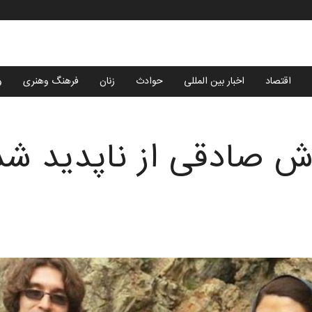
اقتصاد
اخبار بین المللی
حوادث
زنان
فرهنگ وهنری
و
آرش صادقی از ناپدید ش