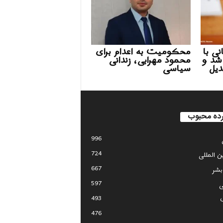
ی با
محکومیت به اعدام برای
شد و
محمود مهرابی، زندانی
 تبدیل
سیاسی
ده محبوب
996
724
ین المللی
667
بشر
597
ی
493
476