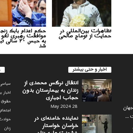
تظاهرات بین‌المللی در
حکم اعدام بابک زنجان
حمایت از توماج صالحی
موافقت رهبری لغو 
به حبس ۲۰ سالی
شد
اخبار و حتی بیشتر
ر
انتقال نرگس محمدی از
سياسى
زندان به بیمارستان بدون
اخبار ب
حجاب اجباری
حقوق 
 جهان
28 May 2024
اجتماع
 ...
نماینده خامنه‌ای در
حوادث
خراسان خواستار
زنان