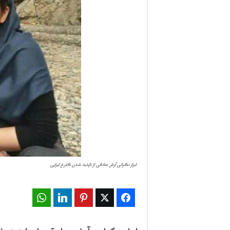
ف
ا
ر
س
ن
ی
و
ابراز نگرانی آرش صادقی از ناپدید شدن گلرخ ایرایی
ز
2
WhatsApp
LinkedIn
Pinterest
Twitter
Facebook
4