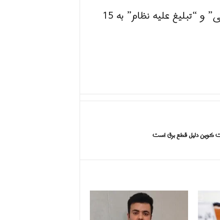
آقای صادقی به اتهام اجتماع و تبانی علیه امنیت داخلی” ، “توهین به رهبر جمهوری اسلامی” و “تبلیغ علیه نظام” به 15
یت کوین دلیل قطع برق است