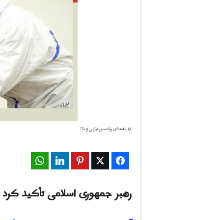
ف
ا
ر
س
ن
ی
آیا خامنه‌ای واکسن ایرانی زده؟!
و
WhatsApp
LinkedIn
Pinterest
Twitter
Facebook
ز
2
رهبر جمهوری اسلامی تأکید کرد ک
4