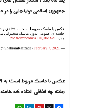
یک ماه بعد ، انتشار عکس های ملا
جمهوری اسلامی تردیدهایی را در 
جلسه‌ای عمومی بدون ماسک سخنرانی می‌کند
مدرنا
pic.twitter.com/XTuQIfMXoI
February 7, 2021
— Shahram Rafizadeh (@ShahramRafizade)
هفته چه اتفاقی افتاده که خامن