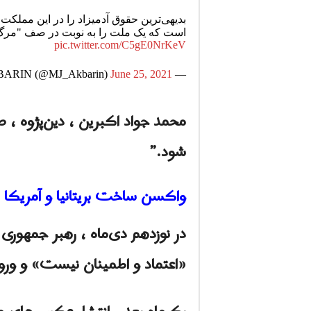
بدیهی‌ترین حقوق آدمیزاد را در این مملکت
است که یک ملت را به نوبت در صف "مرگ تدر
pic.twitter.com/C5gE0NrKeV
June 25, 2021
— AKBARIN (@MJ_Akbarin)
محمد جواد اکبرین ، دین‌پژوه ، صح
شود.”
واکسن ساخت بریتانیا و آمریکا
در نوزدهم دی‌ماه ، رهبر جمهوری 
«اعتماد و اطمینان نیست» و ورود آ