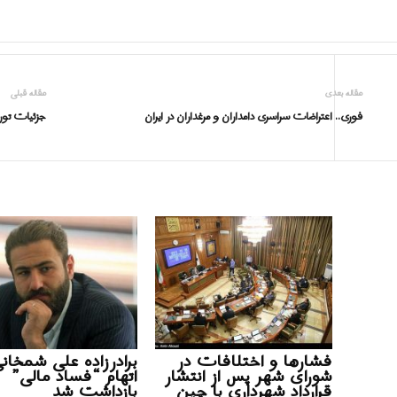
مقاله بعدی
مقاله قبلی
فوری.. اعتراضات سراسری دامداران و مرغداران در ایران
جزئیات تور
فشارها و اختلافات در
برادرزاده علی شمخانی
شورای شهر پس از انتشار
اتهام “فساد مالی”
قرارداد شهرداری با چین
بازداشت شد