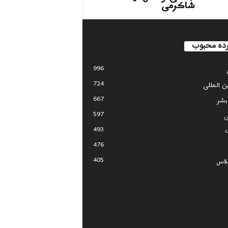
شاکرمی
ده محبوب
996
724
ین المللی
667
بشر
597
ی
493
476
405
لاس