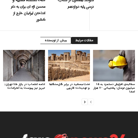
کودک همسری در کتاب
«تله» دستگاه قضاییه و
درسی پایه دوازدهم
محسن اژه ای برای به دام
انداختن ایرانیان خارج از
کشور
مقالات مرتبط
بیش از نویسنده
مطالبه‌ی افزایش دستمزد به ۱۵
تخت‌جمشید در برابر گل‌سنگ‌ها
ادامه اعتصاب در بازار طلا تهران؛
میلیون تومان: پشتیبانی ۷۰ هزار
و تهدیدات قارچی
تبریز نیز پیوست به اعتراضات
امضا