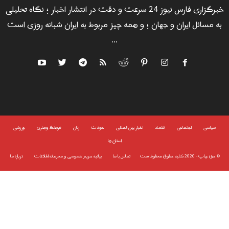
خبرگزاری فارس نیوز 24 سرعت و دقت در انتشار اخبار ؛ نگاه تحلیلی
به مسائل ایران و جهان ؛ و همه چیز مربوط به ایران شبانه روزی است
...
سياسى
اجتماعی
اقتصاد
اخبار بین المللی
حوادث
زنان
فرهنگ وهنری
ورزشی
استان ها
©
حق چاپ - 2020 کلیه حقوق محفوظ است
تماس با ما
بیانیه حریم خصوصی و محرمانه اطلاعات
درباره ما