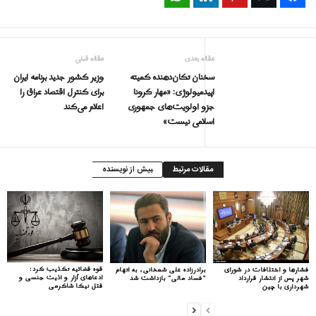
مقاله بعدی
مقاله قبلی
سخنان تکان‌دهنده کمیته
وزیر کشور جدید برنامه ایران
اپیدمیولوژی: «مهار کرونا
برای کنترل اقتصاد عراق را
جزو اولویت‌های جمهوری
اعلام می‌کند
اسلامی نیست»
مقالات مرتبط
بیش از نویسنده
قوه قضائیه تکذیب کرد:
فشارها و اختلافات در شورای
برادرزاده علی شمخانی، به اتهام
ادعاهای آزار و اذیت جنسی و
شهر پس از انتشار قرارداد
“فساد مالی” بازداشت شد
قتل نیکا شاکرمی
شهرداری با چین