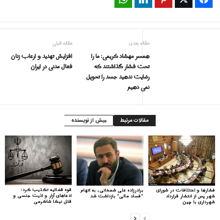
مقاله بعدی
مقاله قبلی
همسر مهشاد کریمی: ما را
افزایش تهدید و ارعاب زنان
تحت فشار گذاشتند که
فعال مدنی در ایران
رضایت ندهید جسد را تحویل
نمی دهیم
مقالات مرتبط
بیش از نویسنده
قوه قضائیه تکذیب کرد:
فشارها و اختلافات در شورای
برادرزاده علی شمخانی، به اتهام
ادعاهای آزار و اذیت جنسی و
شهر پس از انتشار قرارداد
“فساد مالی” بازداشت شد
قتل نیکا شاکرمی
شهرداری با چین