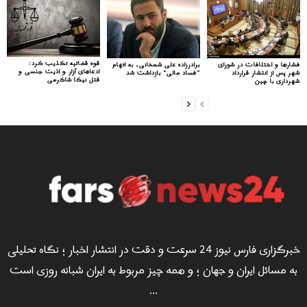
قوه قضائیه تکذیب کرد:
فشارها و اختلافات در شورای
برادرزاده علی شمخانی، به اتهام
ادعاهای آزار و اذیت جنسی و
شهر پس از انتشار قرارداد
“فساد مالی” بازداشت شد
قتل نیکا شاکرمی
شهرداری با چین
خبرگزاری فارس نیوز 24 سرعت و دقت در انتشار اخبار ؛ نگاه تحلیلی
به مسائل ایران و جهان ؛ و همه چیز مربوط به ایران شبانه روزی است
...