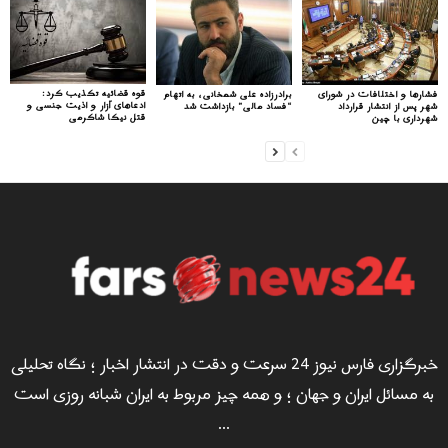
قوه قضائیه تکذیب کرد:
فشارها و اختلافات در شورای
برادرزاده علی شمخانی، به اتهام
ادعاهای آزار و اذیت جنسی و
شهر پس از انتشار قرارداد
“فساد مالی” بازداشت شد
قتل نیکا شاکرمی
شهرداری با چین
خبرگزاری فارس نیوز 24 سرعت و دقت در انتشار اخبار ؛ نگاه تحلیلی
به مسائل ایران و جهان ؛ و همه چیز مربوط به ایران شبانه روزی است
...